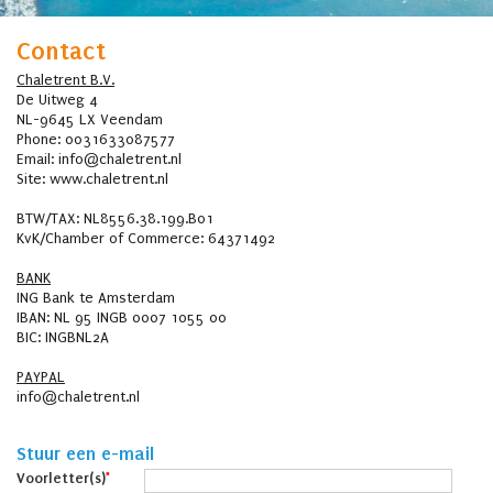
Contact
Chaletrent B.V.
De Uitweg 4
NL-9645 LX Veendam
Phone: 0031633087577
Email: info@chaletrent.nl
Site: www.chaletrent.nl
BTW/TAX: NL8556.38.199.B01
KvK/Chamber of Commerce: 64371492
BANK
ING Bank te Amsterdam
IBAN: NL 95 INGB 0007 1055 00
BIC: INGBNL2A
PAYPAL
info@chaletrent.nl
Stuur een e-mail
Voorletter(s)
*